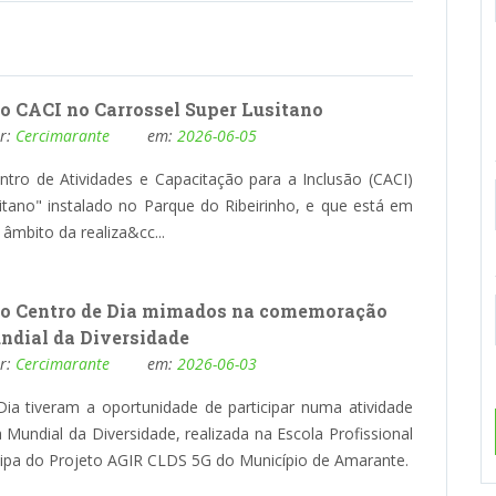
do CACI no Carrossel Super Lusitano
or:
Cercimarante
em:
2026-06-05
ro de Atividades e Capacitação para a Inclusão (CACI)
itano" instalado no Parque do Ribeirinho, e que está em
mbito da realiza&cc...
do Centro de Dia mimados na comemoração
ndial da Diversidade
or:
Cercimarante
em:
2026-06-03
ia tiveram a oportunidade de participar numa atividade
undial da Diversidade, realizada na Escola Profissional
uipa do Projeto AGIR CLDS 5G do Município de Amarante.