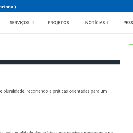
acional)
SERVIÇOS
PROJETOS
NOTÍCIAS
PES
e pluralidade, recorrendo a práticas orientadas para um
l pela qualidade das práticas nos serviços prestados e na