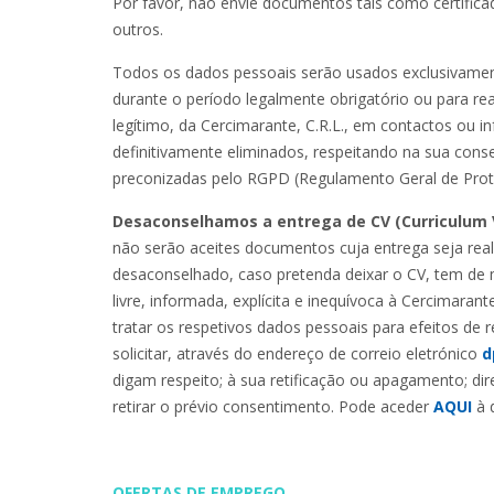
Por favor, não envie documentos tais como certifica
outros.
Todos os dados pessoais serão usados exclusivament
durante o período legalmente obrigatório ou para real
legítimo, da Cercimarante, C.R.L., em contactos ou 
definitivamente eliminados, respeitando na sua conser
preconizadas pelo RGPD (Regulamento Geral de Pro
Desaconselhamos a entrega de CV (Curriculum 
não serão aceites documentos cuja entrega seja rea
desaconselhado, caso pretenda deixar o CV, tem de 
livre, informada, explícita e inequívoca à Cercimarant
tratar os respetivos dados pessoais para efeitos de
solicitar, através do endereço de correio eletrónico
d
digam respeito; à sua retificação ou apagamento; dire
retirar o prévio consentimento. Pode aceder
AQUI
à 
OFERTAS DE EMPREGO