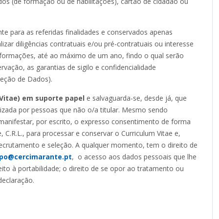
dos (de formação ou de habilitações), cartão de cidadão ou
e para as referidas finalidades e conservados apenas
izar diligências contratuais e/ou pré-contratuais ou interesse
informações, até ao máximo de um ano, findo o qual serão
vação, as garantias de sigilo e confidencialidade
teção de Dados).
Vitae) em suporte papel
e salvaguarda-se, desde já, que
lizada por pessoas que não o/a titular. Mesmo sendo
manifestar, por escrito, o expresso consentimento de forma
e, C.R.L., para processar e conservar o Curriculum Vitae e,
 recrutamento e seleção. A qualquer momento, tem o direito de
po@cercimarante.pt
, o acesso aos dados pessoais que lhe
ito à portabilidade; o direito de se opor ao tratamento ou
declaração.