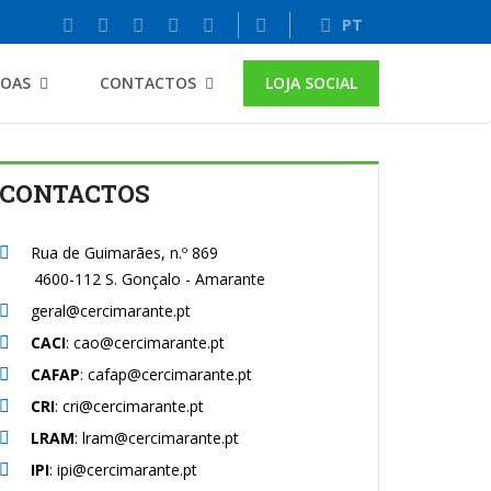
PT
SOAS
CONTACTOS
LOJA SOCIAL
CONTACTOS
Rua de Guimarães, n.º 869
4600-112 S. Gonçalo - Amarante
geral@cercimarante.pt
CACI
: cao@cercimarante.pt
CAFAP
: cafap@cercimarante.pt
CRI
: cri@cercimarante.pt
LRAM
: lram@cercimarante.pt
IPI
: ipi@cercimarante.pt